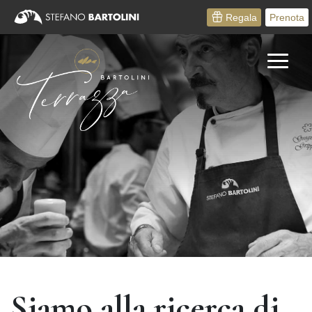
Regala
Prenota
Home
Prenota
Cene evento
Menù e Vini
Menù al Buio
Regala
Siamo alla ricerca di