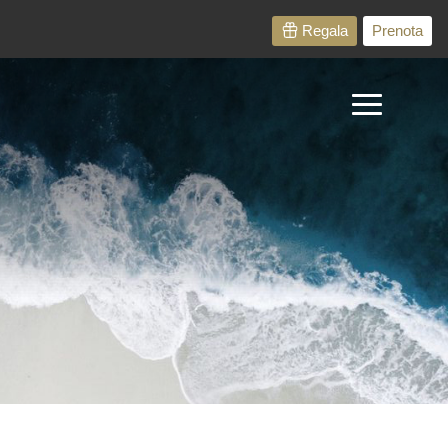
Regala
Prenota
Home
Prenota
Cene evento
Menù e Vini
Menù al Buio