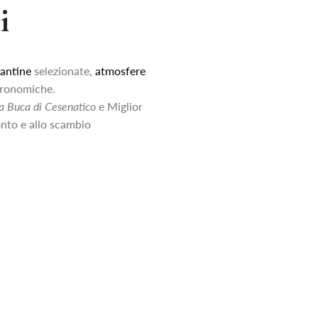
Regala
i
Contatti
antine
selezionate,
atmosfere
tronomiche.
Lavora con noi
a Buca di Cesenatico
e Miglior
nto e allo scambio